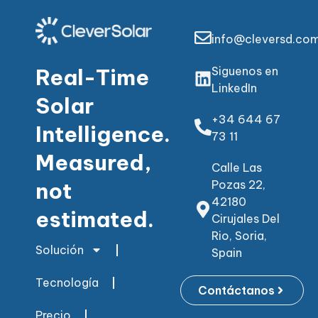
info@cleversd.co
Real-Time
Siguenos en
LinkedIn
Solar
+34 644 67
Intelligence.
73 11
Measured,
Calle Las
not
Pozas 22,
42180
estimated.
Cirujales Del
Rio, Soria,
Solución
Spain
Tecnología
Contáctanos
Precio