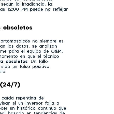
según la irradiancia, la
las 12:00 PM puede no reflejar
s obsoletos
 ortomosaicos no siempre es
can los datos, se analizan
orme para el equipo de O&M,
momento en que el técnico
a obsoletos
. Un fallo
ido un falso positivo
lo.
 (24/7)
 caída repentina de
isan si un inversor falla a
cer un histórico continuo que
 real basado en tendencias de