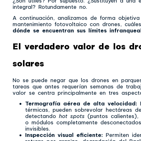
¿Son útiles? Por supuesto. ¿Sustituyen a una 
integral? Rotundamente no.
A continuación, analizamos de forma objetiva
mantenimiento fotovoltaico con drones, cuál
dónde se encuentran sus límites infranquea
El verdadero valor de los d
solares
No se puede negar que los drones en parques
tareas que antes requerían semanas de traba
valor se centra principalmente en tres aspect
Termografía aérea de alta velocidad:
E
térmicas, pueden sobrevolar hectáreas d
detectando
hot spots
(puntos calientes),
o módulos completamente desconectados 
invisibles.
Inspección visual eficiente:
Permiten iden