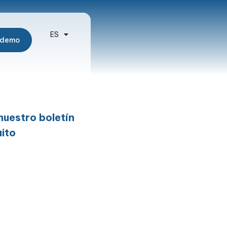
ES
EN
 demo
nuestro boletín
ito