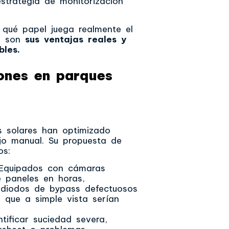
estrategia de monitorización
 qué papel juega realmente el
es son
sus ventajas reales y
bles.
rones en parques
 solares han optimizado
jo manual. Su propuesta de
os:
quipados con cámaras
e paneles en horas,
 diodos de bypass defectuosos
que a simple vista serían
tificar suciedad severa,