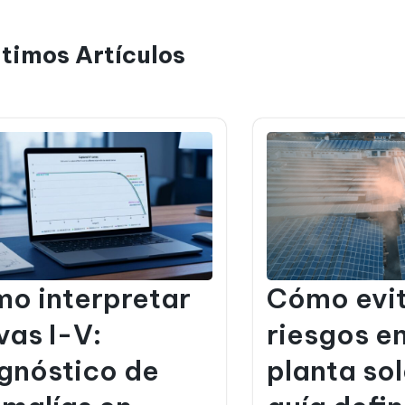
ltimos Artículos
o interpretar
Cómo evi
vas I-V:
riesgos e
gnóstico de
planta sol