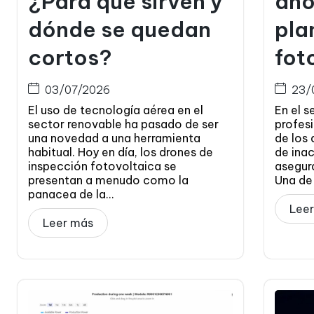
¿Para qué sirven y
ano
dónde se quedan
pla
cortos?
fot
03/07/2026
23/
El uso de tecnología aérea en el
En el s
sector renovable ha pasado de ser
profesi
una novedad a una herramienta
de los 
habitual. Hoy en día, los drones de
de ina
inspección fotovoltaica se
asegura
presentan a menudo como la
Una de 
panacea de la...
Lee
Leer más