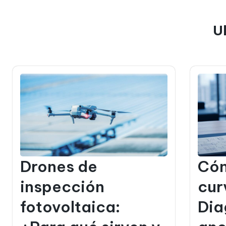
U
Drones de
Cóm
inspección
cur
fotovoltaica:
Dia