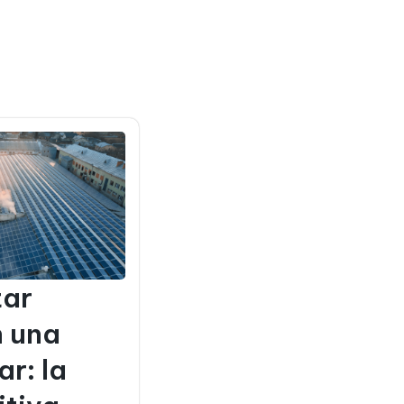
tar
n una
ar: la