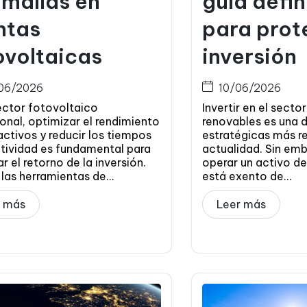
malías en
guía defin
ntas
para prot
ovoltaicas
inversión
06/2026
10/06/2026
ector fotovoltaico
Invertir en el secto
onal, optimizar el rendimiento
renovables es una d
activos y reducir los tiempos
estratégicas más re
ctividad es fundamental para
actualidad. Sin emb
r el retorno de la inversión.
operar un activo de
las herramientas de...
está exento de...
r más
Leer más