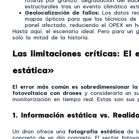
roturas por granizo, degradación del Ba
estructurales tras un evento climático ext
Geolocalización de fallos:
Los datos rec
mapas ópticos para que los técnicos de
panel afectado, reduciendo el OPEX en 
Hasta aquí, el escenario ideal. Pero para un 
solo la mitad de la historia.
Las limitaciones críticas: El
estática»
El error más común es sobredimensionar la 
fotovoltaica con drones
y considerarla un su
monitorización en tiempo real. Estas son sus p
1. Información estática vs. Realid
Un dron ofrece una
fotografía estática
de la
concreto de un día concreto. El sector fotovo