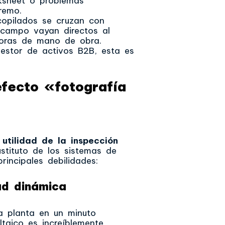
cksheet o problemas
remo.
opilados se cruzan con
 campo vayan directos al
horas de mano de obra.
gestor de activos B2B, esta es
 efecto «fotografía
utilidad de la inspección
stituto de los sistemas de
rincipales debilidades:
ad dinámica
 planta en un minuto
ltaico es increíblemente