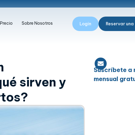
Precio
Sobre Nosotros
Login
Reservar una
n
Suscríbete a 
qué sirven y
mensual gratu
rtos?