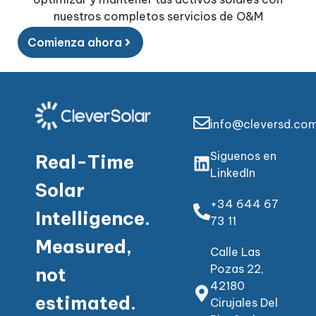
nuestros completos servicios de O&M
Comienza ahora
info@cleversd.co
Siguenos en
Real-Time
LinkedIn
Solar
+34 644 67
Intelligence.
73 11
Measured,
Calle Las
Pozas 22,
not
42180
estimated.
Cirujales Del