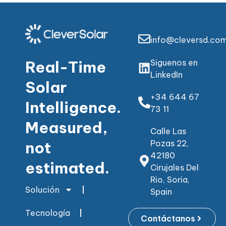
info@cleversd.co
Real-Time
Siguenos en
LinkedIn
Solar
+34 644 67
Intelligence.
73 11
Measured,
Calle Las
not
Pozas 22,
42180
estimated.
Cirujales Del
Rio, Soria,
Solución
Spain
Tecnología
Contáctanos